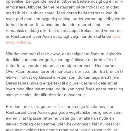
oplevelse. Beliggende med midtbyens bedste udsigt og en unik
atmosfære, tilbyder denne restaurant både frokost og middag
med tilbud til enhver smag. Med deres helårsterrasse kan du
nyde god mad i en hyggelig setting, under varme og indbydende
forhold året rundt. Uanset om du leder efter et sted til en
romantisk middag eller blot en afslappet frokost med vennerne,
er Restaurant Over Aaen et oplagt valg, når du skal finde
take
away kolding
.
Når det kommer til take away, er det vigtigt at finde muligheder,
der ikke kun smager godt, men også tilbyde en bred vifte af
retter for at imødekomme alle madpræferencer. Restaurant
Over Aaen præsenterer et menukort, der spænder fra brunch til
lækker frokost og klassiske retter, som du kan tage med hjem.
Deres tapas udvalg er perfekt til dig, der gerne vil dele lidt af
hvert med dine nærmeste, og du kan også finde pasta retter og
saftige steaks, der tilfredsstiller enhver sult.
For dem, der er vegetarer eller har særlige kostbehov, har
Restaurant Over Aaen også gode vegetariske muligheder samt
evnen til at tilpasse retterne. Dette gør, at alle kan nyde en
lækker middag derhjemme uden bekymringer. Når du bestiller
take away kolding fra denne restaurant, kan du trygt vide, at