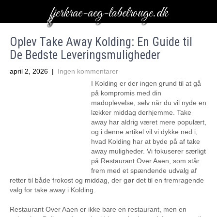
fjerkrae-aeg-labelrouge.dk
Oplev Take Away Kolding: En Guide til
De Bedste Leveringsmuligheder
april 2, 2026
|
Ingen kommentarer
I Kolding er der ingen grund til at gå
på kompromis med din
madoplevelse, selv når du vil nyde en
lækker middag derhjemme. Take
away har aldrig været mere populært,
og i denne artikel vil vi dykke ned i,
hvad Kolding har at byde på af take
away muligheder. Vi fokuserer særligt
på Restaurant Over Aaen, som står
frem med et spændende udvalg af
retter til både frokost og middag, der gør det til en fremragende
valg for take away i Kolding.
Restaurant Over Aaen er ikke bare en restaurant, men en