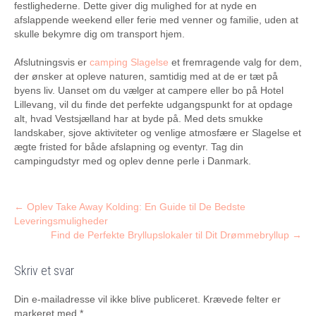
festlighederne. Dette giver dig mulighed for at nyde en
afslappende weekend eller ferie med venner og familie, uden at
skulle bekymre dig om transport hjem.
Afslutningsvis er
camping Slagelse
et fremragende valg for dem,
der ønsker at opleve naturen, samtidig med at de er tæt på
byens liv. Uanset om du vælger at campere eller bo på Hotel
Lillevang, vil du finde det perfekte udgangspunkt for at opdage
alt, hvad Vestsjælland har at byde på. Med dets smukke
landskaber, sjove aktiviteter og venlige atmosfære er Slagelse et
ægte fristed for både afslapning og eventyr. Tag din
campingudstyr med og oplev denne perle i Danmark.
Post
←
Oplev Take Away Kolding: En Guide til De Bedste
Leveringsmuligheder
navigation
Find de Perfekte Bryllupslokaler til Dit Drømmebryllup
→
Skriv et svar
Din e-mailadresse vil ikke blive publiceret.
Krævede felter er
markeret med
*