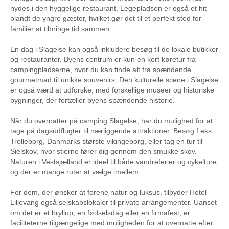
nydes i den hyggelige restaurant. Legepladsen er også et hit
blandt de yngre gæster, hvilket gør det til et perfekt sted for
familier at tilbringe tid sammen.
En dag i Slagelse kan også inkludere besøg til de lokale butikker
og restauranter. Byens centrum er kun en kort køretur fra
campingpladserne, hvor du kan finde alt fra spændende
gourmetmad til unikke souvenirs. Den kulturelle scene i Slagelse
er også værd at udforske, med forskellige museer og historiske
bygninger, der fortæller byens spændende historie.
Når du overnatter på camping Slagelse, har du mulighed for at
tage på dagsudflugter til nærliggende attraktioner. Besøg f.eks.
Trelleborg, Danmarks største vikingeborg, eller tag en tur til
Sielskov, hvor stierne fører dig gennem den smukke skov.
Naturen i Vestsjælland er ideel til både vandreferier og cykelture,
og der er mange ruter at vælge imellem.
For dem, der ønsker at forene natur og luksus, tilbyder Hotel
Lillevang også selskabslokaler til private arrangementer. Uanset
om det er et bryllup, en fødselsdag eller en firmafest, er
faciliteterne tilgængelige med muligheden for at overnatte efter