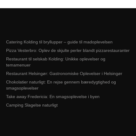
Catering Kolding til bryllupper – guide til madoplevelsen
Pizza Vesterbro: Oplev de skjulte perler blandt pizzarestauranter
Restaurant til selskab Kolding: Unikke oplevelser og
temamenuer
Restaurant Helsingør: Gastronomiske Oplevelser i Helsingør
Chokolatier naturligt: En rejse gennem bæredygtighed og
smagsoplevelser
Take away Fredericia: En smagsoplevelse i byen
Camping Slagelse naturligt