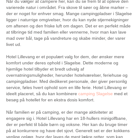
Når du vælger at campere her, kan du se frem til at opleve den
varierede natur i området. Fra skove til søer og åbne marker –
der er noget for enhver smag. Mange campingpladser i Slagelse
ligger i naturrige omgivelser, hvor du kan nyde stjernekigninger
om aftenen og den friske luft om dagen. Det er en perfekt måde
at tilbringe tid med familien eller vennerne, hvor man kan lave
mad over bål, tage på vandreture og skabe minder, der varer
livet ud.
Hotel Lillevang er et populært valg for dem, der ønsker mere
komfort under deres ophold i Slagelse. Dette moderne og
hjemlige hotel tilbyder et bredt udvalg af
overnatningsmuligheder, herunder hotelværelser, feriehuse og
campingpladser. Med dedikeret personale, der giver personlig
service, føles hvert ophold som en lille ferie. Hotel Lillevang er
ideelt placeret, så du kan kombinere
camping Slagelse
med et
besøg på hotellet for en ekstra dosis komfort.
Når familien er på camping, er der mange aktiviteter at
engagere sig i. Hotel Lillevang har en 18-hullers minigolfbane,
der er perfekt til både børn og voksne. Her kan du bruge timer
på at konkurrere og have det sjovt. Generelt set er der kokkens
venlige oplæg, hvor der laves de mest lækre retter, som kan