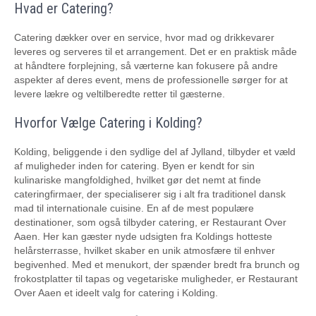
Hvad er Catering?
Catering dækker over en service, hvor mad og drikkevarer
leveres og serveres til et arrangement. Det er en praktisk måde
at håndtere forplejning, så værterne kan fokusere på andre
aspekter af deres event, mens de professionelle sørger for at
levere lækre og veltilberedte retter til gæsterne.
Hvorfor Vælge Catering i Kolding?
Kolding, beliggende i den sydlige del af Jylland, tilbyder et væld
af muligheder inden for catering. Byen er kendt for sin
kulinariske mangfoldighed, hvilket gør det nemt at finde
cateringfirmaer, der specialiserer sig i alt fra traditionel dansk
mad til internationale cuisine. En af de mest populære
destinationer, som også tilbyder catering, er Restaurant Over
Aaen. Her kan gæster nyde udsigten fra Koldings hotteste
helårsterrasse, hvilket skaber en unik atmosfære til enhver
begivenhed. Med et menukort, der spænder bredt fra brunch og
frokostplatter til tapas og vegetariske muligheder, er Restaurant
Over Aaen et ideelt valg for catering i Kolding.